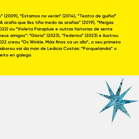
s” (2009), “Estamos no verán” (2014), “Teatro de guiñol”
“A araña que lles tiña medo ás arañas” (2019), “Meigas
(2022) ou “Violeta Parapluie e outras historias de xente
eus amigos”: “Gloria” (2023), “Federico” (2023) e ilustrou
 creou “Os Winkle. Máis finos ca un allo”, o seu primeiro
colaborou vai da man de Ledicia Costas: “Porquelandia” o
eito en galego.