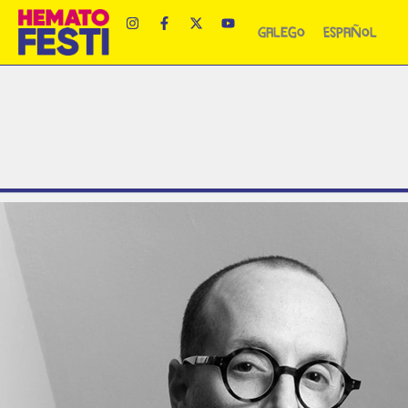
Galego
Español