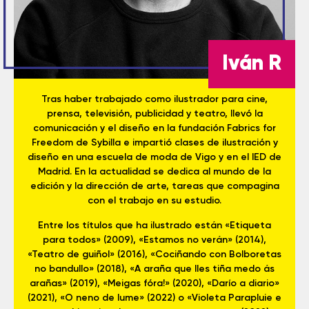
Iván R
Tras haber trabajado como ilustrador para cine,
prensa, televisión, publicidad y teatro, llevó la
comunicación y el diseño en la fundación Fabrics for
Freedom de Sybilla e impartió clases de ilustración y
diseño en una escuela de moda de Vigo y en el IED de
Madrid. En la actualidad se dedica al mundo de la
edición y la dirección de arte, tareas que compagina
con el trabajo en su estudio.
Entre los títulos que ha ilustrado están «Etiqueta
para todos» (2009), «Estamos no verán» (2014),
«Teatro de guiñol» (2016), «Cociñando con Bolboretas
no bandullo» (2018), «A araña que lles tiña medo ás
arañas» (2019), «Meigas fóra!» (2020), «Darío a diario»
(2021), «O neno de lume» (2022) o «Violeta Parapluie e