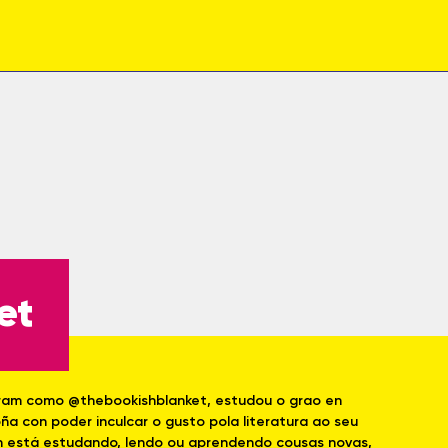
et
ram como @thebookishblanket, estudou o grao en
a con poder inculcar o gusto pola literatura ao seu
on está estudando, lendo ou aprendendo cousas novas,