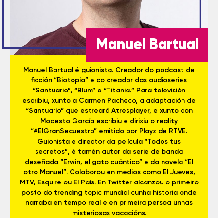
Manuel Bartual
Manuel Bartual é guionista. Creador do podcast de
ficción “Biotopía” e co creador das audioseries
“Santuario”, “Blum” e “Titania.” Para televisión
escribiu, xunto a Carmen Pacheco, a adaptación de
“Santuario” que estreará Atresplayer, e xunto con
Modesto García escribiu e dirixiu o reality
“#ElGranSecuestro” emitido por Playz de RTVE.
Guionista e director da película “Todos tus
secretos”, é tamén autor da serie de banda
deseñada “Erwin, el gato cuántico” e da novela “El
otro Manuel”. Colaborou en medios como El Jueves,
MTV, Esquire ou El País. En Twitter alcanzou o primeiro
posto do trending topic mundial cunha historia onde
narraba en tempo real e en primeira persoa unhas
misteriosas vacacións.