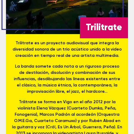
Trilitrate
Trilitrate es un proyecto audiovisual que integra la
diversidad sonora de un trío acústico unido a la video
creación en tiempo real de una artista multimedia.
La banda somete cada nota a un riguroso proceso
de destilación, disolución y combinación de sus
influencias, desdibujando las líneas existentes entre
el clásico, la música étnica, la contemporánea, la
improvisación libre, el jazz, el hardcore…
Trilitrate se forma en Vigo en el año 2012 por la
violinista Elena Vázquez (Cuarteto Dumka, Peña,
Fonogenia), Marcos Padrón al acordeón (Orquestra
O.M.E.Ga, Cuarteto Caramuxo) y por Rubén Abad en
la guitarra y voz (Cró!, Es Un Árbol, Guerrera, Peña). En
2013 se incorpora la videoartista Laura Iturralde, y