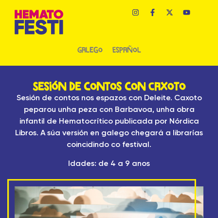
Galego
Español
Sesión de contos con Caxoto
Sesión de contos nos espazos con Deleite. Caxoto
peparou unha peza con Barbavoa, unha obra
infantil de Hematocrítico publicada por Nórdica
Libros. A súa versión en galego chegará a librarías
coincidindo co festival.
Idades: de 4 a 9 anos