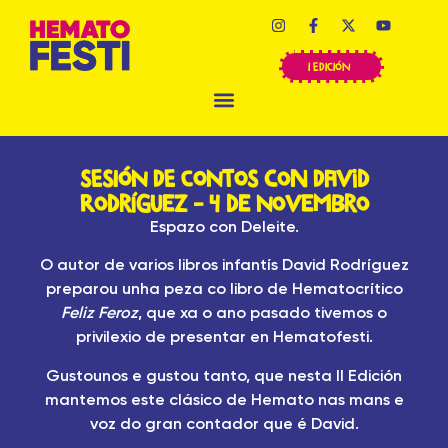
I EDICIÓN
SESIÓN DE CONTOS con David
Rodríguez – 4 de Novembro
Espazo con Deleite.
O autor de varios libros infantís David Rodríguez
preparou unha peza co libro de Hematocrítico
Feliz Feroz
, que xa o ano pasado tivemos o
privilexio de presentar en Hematofesti.
Gustounos e gustou tanto, que nesta II Edición
mantemos este clásico de Hemato nas mans e
voz do gran contador que é David.