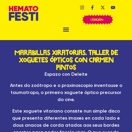
I EDICIÓN
MARABILLAS XIRATORIAS. Taller de
Xoguetes Ópticos con Carmen
Pintos
Espazo con Deleite
Antes do zoótropo e o praxinoscopio inventouse o
taumatropo, o primeiro xoguete óptico precursor
do cine.
Este xoguete vitoriano consiste nun simple disco
que presenta diferentes imaxes en cada lado e
dous anacos de corda atados aos seus bordes