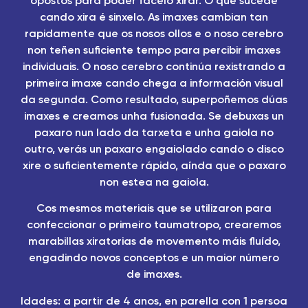
opostos para poder facelo xirar. O que sucede
cando xira é sinxelo. As imaxes cambian tan
rapidamente que os nosos ollos e o noso cerebro
non teñen suficiente tempo para percibir imaxes
individuais. O noso cerebro continúa rexistrando a
primeira imaxe cando chega a información visual
da segunda. Como resultado, superpoñemos dúas
imaxes e creamos unha fusionada. Se debuxas un
paxaro nun lado da tarxeta e unha gaiola no
outro, verás un paxaro engaiolado cando o disco
xire o suficientemente rápido, aínda que o paxaro
non estea na gaiola.
Cos mesmos materiais que se utilizaron para
confeccionar o primeiro taumatropo, crearemos
marabillas xiratorias de movemento máis fluído,
engadindo novos conceptos e un maior número
de imaxes.
Idades: a partir de 4 anos, en parella con 1 persoa